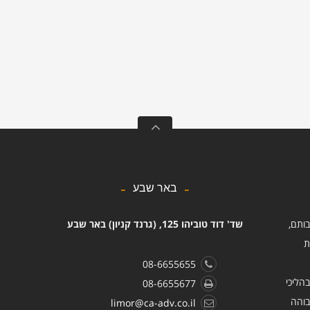
באר שבע
בותם,
שד' דוד טוביהו 125, (גרנד קניון) באר שבע
ת
08-6655655
הליכי
08-6655677
בוהה
limor@ca-adv.co.il