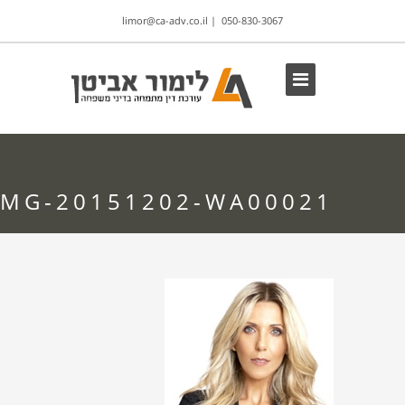
limor@ca-adv.co.il
|
050-830-3067
IMG-20151202-WA00021