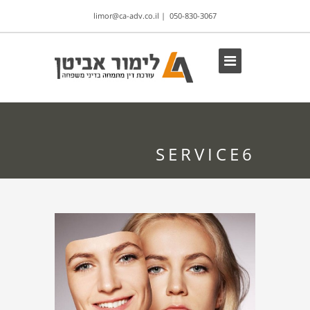
limor@ca-adv.co.il
|
050-830-3067
SERVICE6