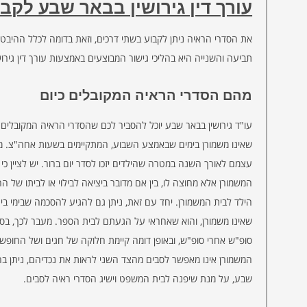
עורך דין גירושין בבאר שבע לקב
את הסדרי הראיה ניתן לקבוע בשתי דרכים, וזאת בדומה לכלל ההיבטי
תביעה והשנייה היא בהליכי גישור המבוצעים באמצעות עורך דין גירו
מהם הסדרי הראיה המקובלים כיום
עו"ד גירושין בבאר שבע יוכל להסביר לכם שהסדרי הראיה המקובלים כ
שאינו משמורן בימים שבאמצע השבוע, המתקיימים בשעות אחה"צ. מד
עצמם לאורך השנה במטרה שהילדים יזכו לסדר יום ברור. יש לציין כי
המשמורן אלא מחוצה לו, בין אם מדובר ביציאה לבילוי או לביתו של 
הילד לבית המשמורן. יחד עם זאת, ניתן גם להגיע להסכמה שבימי בית
שאינו משמורן, והוא שאחראי על הגעתם לבית הספר. מעבר לכך, בסו
סופ"ש אחרי סופ"ש, ובאופן דומה קיימת חלוקה של חגים ושל החופש
המשמורן אינו מאפשר לסבים מהצד השני לראות את נכדיהם, ניתן בהחל
שבע, על מנת שיפנה לבית המשפט וישיג
הסדרי ראיה לסבים
.