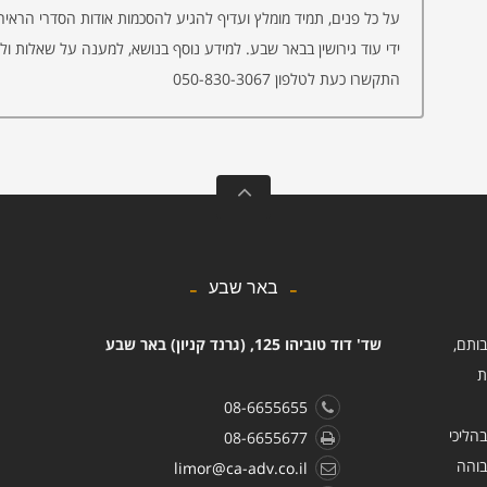
על כל פנים, תמיד מומלץ ועדיף להגיע להסכמות אודות הסדרי הראיה 
ידי עוד גירושין בבאר שבע. למידע נוסף בנושא, למענה על שאלות ול
התקשרו כעת לטלפון
050-830-3067
באר שבע
בותם,
שד' דוד טוביהו 125, (גרנד קניון) באר שבע
ת
08-6655655
הליכי
08-6655677
בוהה
limor@ca-adv.co.il