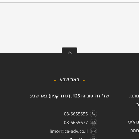
באר שבע
בותם,
שד' דוד טוביהו 125, (גרנד קניון) באר שבע
ת
08-6655655
הליכי
08-6655677
בוהה
limor@ca-adv.co.il