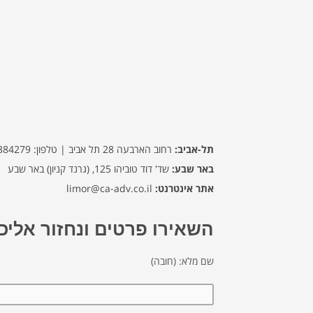
תל-אביב:
רחוב הארבעה 28 תל אביב | טלפון: 076-5384279 | פקס: 076-5100408
באר שבע:
שד' דוד טוביהו 125, (גרנד קניון) באר שבע | טלפון: 08-6655655 | פקס: 08-6655677
אתר אינטרנט:
limor@ca-adv.co.il
השאירו פרטים ונחזור אלי
שם מלא: (חובה)