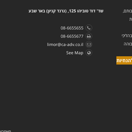
בותם,
שד' דוד טוביהו 125, (גרנד קניון) באר שבע
ת
08-6655655
הליכי
08-6655677
בוהה
limor@ca-adv.co.il
See Map
הנחיות
מאמרים