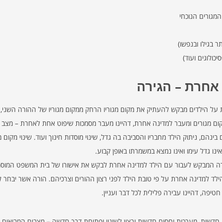
מגורים הנוכחי
ר בגילו ובנפשו)
כולוגים ועוד)
 אחרת – הגירה
ל הילדים מבקש להעתיק את מקום מגוריו הרחק ממקום מגוריו של ההורה השני, ו
ום מגורים ומעבר למדינה אחרת, דהיינו מעבר מסמכות שיפוט אחת לאחרת – מצב הט
הם, ניתוק הילד מחבריו והסביבה בה גדל, שינוי מוסדות חינוך ועוד. שינוי מקום 
נו גדל עימו ואינו נמצא במשמרתו באופן קבוע.
הורה המבקש לעבור עם הילד למדינה אחרת לבקש את אישורו של בית המשפט המוסמך
 למדינה אחרת על פי טובת הילד לפני רצון ההורים וצרכיהם. הורה אשר יבחר לפע
פה, דהיינו עבירה פלילית לכל דבר ועניין.
קה חדשות, מערכות יחסים חדשות ורצון לשינוי ופתיחת דרך חדשה – מצבים המביאים