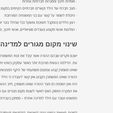
· מוסדות חינוך ומסגרות חברתיות אחרות
· מצב חברתי של הילד וקשרים חברתיים הקיימים במקום ה
· היכולת לשמור על קשר עם בני המשפחה המורחבת
· רצון הילדים (המקבל חשיבות ומשקל ככל שהילד בוגר יות
· המלצות אנשי מקצוע (עובדים סוציאליים, אנשי חינוך, פסי
שינוי מקום מגורים למדינה
ישנם מקרים שבהם ההורה אשר קיבל את זכות המשמורת ע
עת. הדילמה נעשית מורכבת יותר כאשר עסקינן בשינוי מק
שאינו משמורן קבוע וצמצום משמעותי של היקף המפגשים בינ
ההורה שאינו המשמורן הקבוע ואין קשר לעובדה כי הילד אי
היה ואין הסכמה כזו מצד ההורה שאינו משמורן, חייב ה
את המקרה ויפסוק האם לאשר לשנות מקום מגורים עם הילד
המשפט ועובר עם הילד למדינה אחרת – מסתכן בעבירת חטי
לסיכום, מציאות החיים נוטה לשינויים, הזדמנויות תעסו