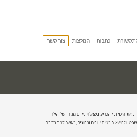
התקשורת
כתבות
המלצות
צור קשר
ת קובע כי שני ההורים הם האפוטרופוסים הטבעיים של ילדיהם הקטינים עד הגיעו לגיל 18, זכות הכוללת את היכולת להכריע בשאלת מקום מגוריו של הילד
פט, ולנושא היבטים שונים ומגוונים, כאשר לרוב מדובר