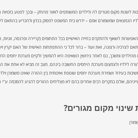
שנות מקום מגורים לה ולילדים המשותפים לאזור מרוחק – ובכך לפגוע בזכויות הס
ילדיו הנמצאים שמשמורם אמם – ידרש בית המשפט לפסוק בנדון ולהכריע בהתאם לעק
פשרות לשאוף ולהתקדם בחייה האישיים בכל התחומים (קריירה ופרנסה, זוגיות, הת
אם לצרכיה ורצונה, זאת ועוד – ברור לכל כי ההתפתחות האישית של האם יקרין ויש
 מהילדים ומשכך, גם לאחר גירושין השאיפה היא להמשיך ולקיים מערכת יחסים הדוק
 ההורה לילדיו ולצמצום מערכת היחסים החשובה בינהם. מצב זה מביא לא אחת את ה
בות בעידוד ושמירת מערכת יחסים שוטפת ואיכותית בין ההורה שאינו משמורן וילדיו
ייניהם, אולם במקרים רבים אחרים בהם לא מצליחים ההורים להגיע להסכמה ע"י 
שינוי מקום מגורים?
מורן