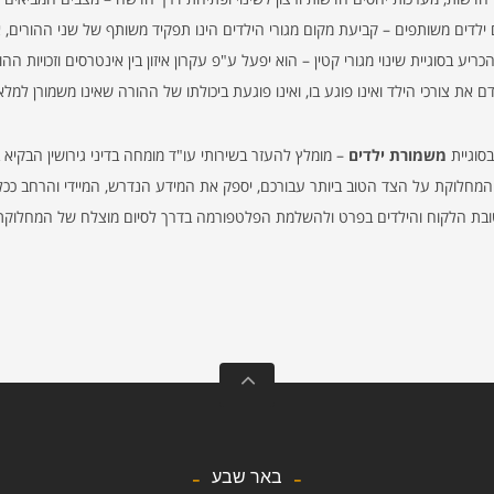
 ילדים משותפים – קביעת מקום מגורי הילדים הינו תפקיד משותף של שני ההורים, א
בסוגיית שינוי מגורי קטין – הוא יפעל ע"פ עקרון איזון בין אינטרסים וזכויות ההו
ת צורכי הילד ואינו פוגע בו, ואינו פוגעת ביכולתו של ההורה שאינו משמורן למלא ת
סוגיית
משמורת ילדים
– מומלץ להעזר בשירותי עו"ד מומחה בדיני גירושין הבקיא בס
ת המחלוקת על הצד הטוב ביותר עבורכם, יספק את המידע הנדרש, המיידי והרחב ככל
ובת הלקוח והילדים בפרט ולהשלמת הפלטפורמה בדרך לסיום מוצלח של המחלוקת ב
באר שבע