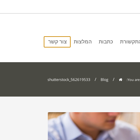
התקשורת
כתבות
המלצות
צור קשר
/
/
shutterstock_562619533
Blog
You are 