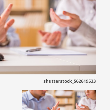
shutterstock_562619533