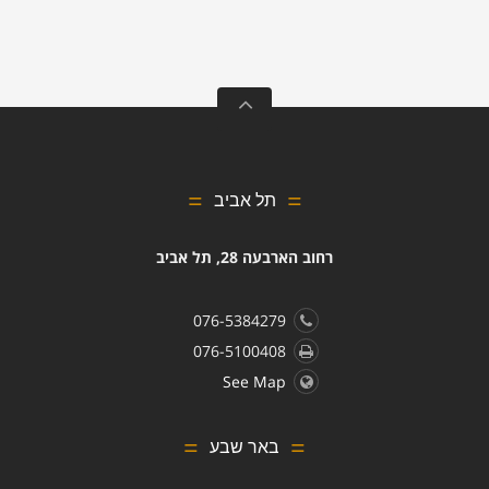
תל אביב
רחוב הארבעה 28, תל אביב
076-5384279
076-5100408
See Map
באר שבע