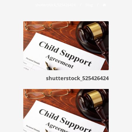
/
/
shutterstock_525426424
Blog
shutterstock_525426424