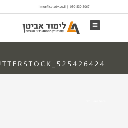
limor@ca-adv.co.il
|
050-830-3067
UTTERSTOCK_525426424
You are here: