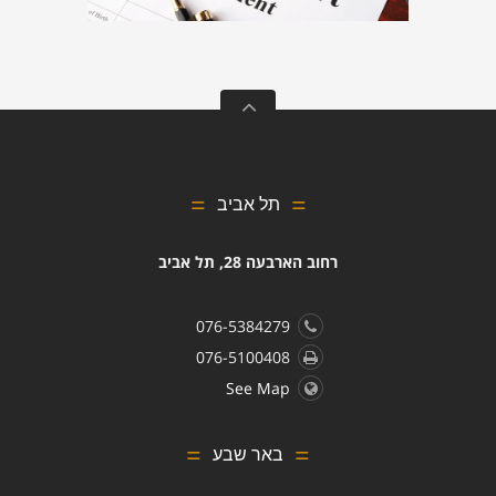
תל אביב
רחוב הארבעה 28, תל אביב
076-5384279
076-5100408
See Map
באר שבע