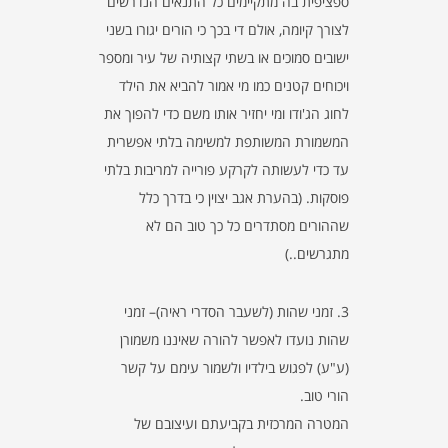
ספציפית בה מתקיימים כל התנאים הנדרשים
לצורך קיומה, אולם די בכך כי הורים יגורו בשני
ישובים סמוכים או בשתי קצותיה של עיר ומספר
ויכוחים קטנים כמו מי אמור להביא את הילד
לחוג הג'ודו ומי יחזיר אותו משם כדי להפוך את
המשמורת המשותפת למשימה בלתי אפשרית
עד כדי לעשותה לקרקע פורייה למריבות בלתי
פוסקות. (בהערת אגב יצוין כי בדרך כלל
שההורים מסתדרים כל כך טוב הם לא
מתגרשים..)
3. זמני שהות (לשעבר הסדרי ראיה)– זמני
שהות נועדו לאפשר להורה שאיננו משמורן
(ע"ע) לפגוש בילדיו ולשמור עימם על קשר
הורי טוב.
המטרה המרכזית בקביעתם ועיצובם של