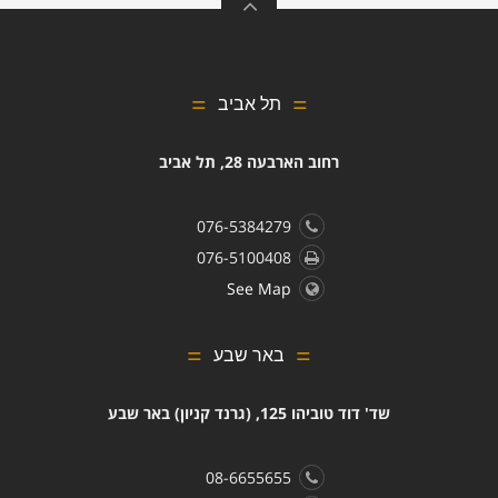
תל אביב
רחוב הארבעה 28, תל אביב
076-5384279
076-5100408
See Map
באר שבע
שד' דוד טוביהו 125, (גרנד קניון) באר שבע
08-6655655