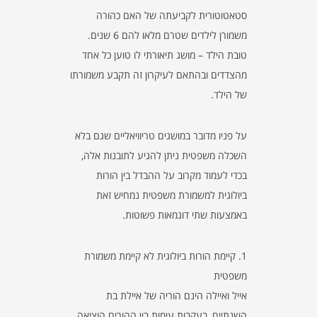
סטאטוטורית לקביעתה של האם כהורה
משמורן לילדים שטרם מלאו להם 6 שנים.
טובת הילד – מושג תיאורתי לו טוען כל אחד
מהצדדים ובהתאם לעיקרון זה תקבע משמורתו
של הילד.
על פניו מדובר במושגים טריוויאליים שגם בלא
השכלה משפטית ניתן להגיע לתובנות אלה,
בכדי לעמוד מקרוב על ההבדל בין הורות
ביולוגית למשמורת משפטית נמחיש זאת
באמצעות שתי דוגמאות פשוטות.
1. קיימת הורות ביולוגית לא קיימת משמורת
משפטית
אייל ואיילה הינם הוריה של איילת בת
השנתיים, בעקבות עימות בין ההורים הוציאה